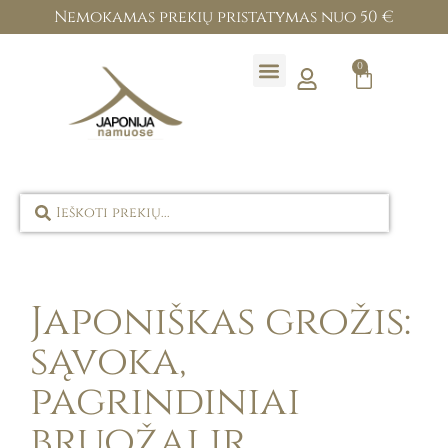
Nemokamas prekių pristatymas nuo 50 €
0
Prekių ženklai
Japoniškas grožis:
sąvoka,
pagrindiniai
bruožai ir