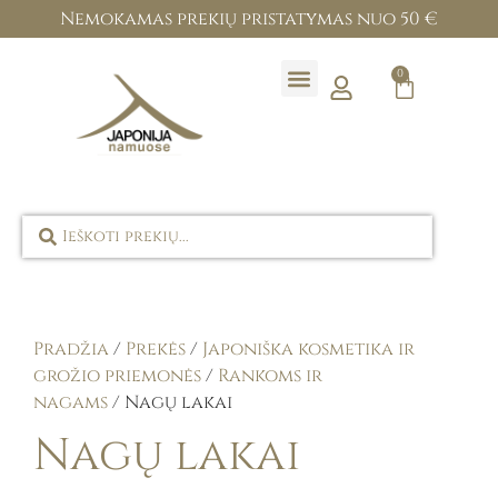
Nemokamas prekių pristatymas nuo 50 €
0
Prekių ženklai
Pradžia
/
Prekės
/
Japoniška kosmetika ir
grožio priemonės
/
Rankoms ir
nagams
/ Nagų lakai
Nagų lakai