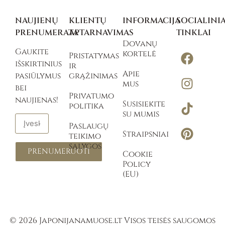
NAUJIENŲ
KLIENTŲ
INFORMACIJA
SOCIALINIA
PRENUMERATA
APTARNAVIMAS
TINKLAI
Dovanų
Gaukite
kortelė
Pristatymas
išskirtinius
ir
Apie
pasiūlymus
grąžinimas
mus
bei
Privatumo
naujienas!
Susisiekite
politika
su mumis
Paslaugų
Straipsniai
teikimo
sąlygos
PRENUMERUOTI
Cookie
Policy
(EU)
© 2026 Japonijanamuose.lt Visos teisės saugomos