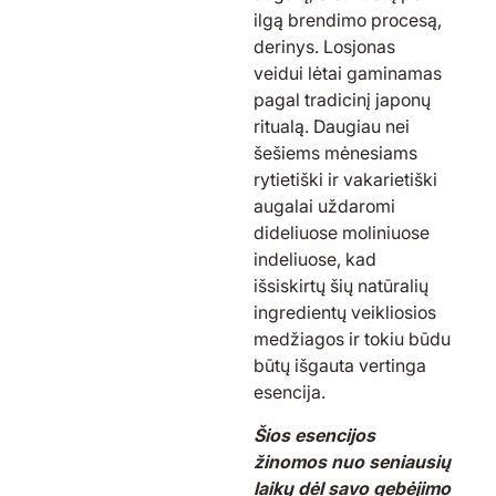
ilgą brendimo procesą,
derinys. Losjonas
veidui lėtai gaminamas
pagal tradicinį japonų
ritualą. Daugiau nei
šešiems mėnesiams
rytietiški ir vakarietiški
augalai uždaromi
dideliuose moliniuose
indeliuose, kad
išsiskirtų šių natūralių
ingredientų veikliosios
medžiagos ir tokiu būdu
būtų išgauta vertinga
esencija.
Šios esencijos
žinomos nuo seniausių
laikų dėl savo gebėjimo