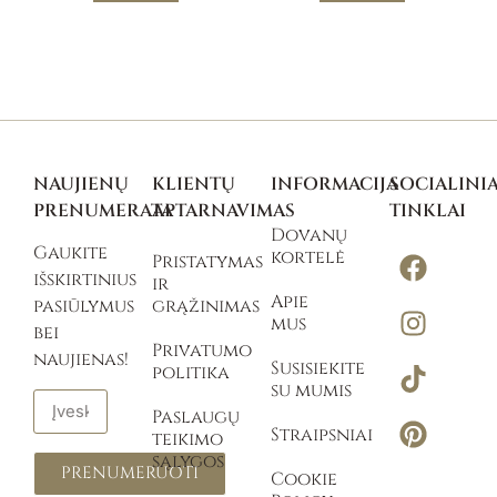
NAUJIENŲ
KLIENTŲ
INFORMACIJA
SOCIALINIA
PRENUMERATA
APTARNAVIMAS
TINKLAI
Dovanų
Gaukite
kortelė
Pristatymas
išskirtinius
ir
Apie
pasiūlymus
grąžinimas
mus
bei
Privatumo
naujienas!
Susisiekite
politika
su mumis
Paslaugų
Straipsniai
teikimo
sąlygos
PRENUMERUOTI
Cookie