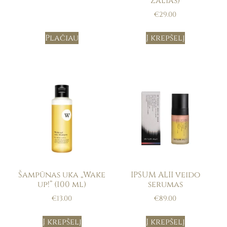
žalias)
€
29.00
Plačiau
Į krepšelį
Šampūnas uka „Wake
IPSUM ALII veido
up!” (100 ml)
serumas
€
13.00
€
89.00
Į krepšelį
Į krepšelį