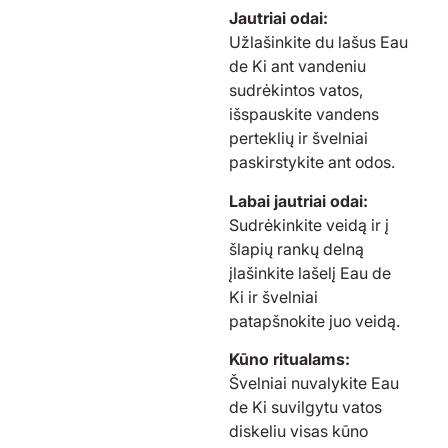
Jautriai odai:
Užlašinkite du lašus Eau
de Ki ant vandeniu
sudrėkintos vatos,
išspauskite vandens
perteklių ir švelniai
paskirstykite ant odos.
Labai jautriai odai:
Sudrėkinkite veidą ir į
šlapių rankų delną
įlašinkite lašelį Eau de
Ki ir švelniai
patapšnokite juo veidą.
Kūno ritualams:
Švelniai nuvalykite Eau
de Ki suvilgytu vatos
diskeliu visas kūno