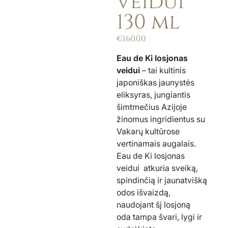
veidui
130 ml
€
160.00
Eau de Ki losjonas
veidui
– tai kultinis
japoniškas jaunystės
eliksyras, jungiantis
šimtmečius Azijoje
žinomus ingridientus su
Vakarų kultūrose
vertinamais augalais.
Eau de Ki losjonas
veidui atkuria sveiką,
spindinčią ir jaunatvišką
odos išvaizdą,
naudojant šį losjoną
oda tampa švari, lygi ir