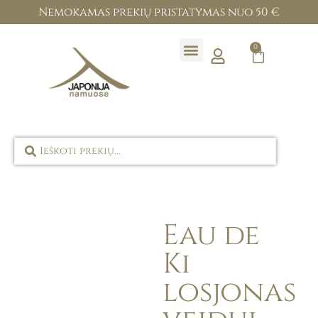
Nemokamas prekių pristatymas nuo 50 €
0
Prekių ženklai
Eau de
Ki
losjonas