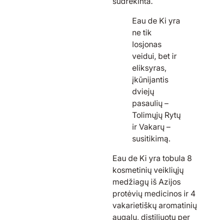
sudrėkinta.
Eau de Ki yra
ne tik
losjonas
veidui, bet ir
eliksyras,
įkūnijantis
dviejų
pasaulių –
Tolimųjų Rytų
ir Vakarų –
susitikimą.
Eau de Ki yra tobula 8
kosmetinių veikliųjų
medžiagų iš Azijos
protėvių medicinos ir 4
vakarietiškų aromatinių
augalų, distiliuotų per