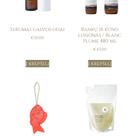
Serumas galvos odai
Rankų ir kūno
losjonas / Blanc
€
50.00
Plume 480 ml
€
43.00
Į krepšelį
Į krepšelį