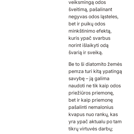
veiksmingą odos
šveitimą,
pašalinant
negyvas odos ląsteles,
bet ir puikų
odos
minkštinimo
efektą,
kuris ypač svarbus
norint išlaikyti odą
švarią ir sveiką.
Be to
ši diatomito žemės
pemza
turi kitą ypatingą
savybę –
ją
galima
naudoti ne tik kaip odos
priežiūros priemonę,
bet ir kaip priemonę
pašalinti nemalonius
kvapus nuo rankų,
kas
yra
ypač
aktualu
po
tam
tikrų
virtuvės darbų
;