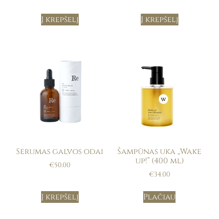
Į krepšelį
Į krepšelį
Serumas galvos odai
Šampūnas uka „Wake
up!” (400 ml)
€
50.00
€
34.00
Į krepšelį
Plačiau