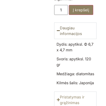
Į krepšelį
Daugiau
informacijos
Dydis: apytiksl. Φ 6,7
x 4,7 mm
Svoris: apytiksl. 120
gr
Medžiaga: diatomitas
Kilmės šalis: Japonija
Pristatymas ir
grąžinimas