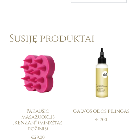
Susiję produktai
Pakaušio
Galvos odos pilingas
masažuoklis
€
17.00
„KENZAN“ (minkštas,
rožinis)
€
29.00