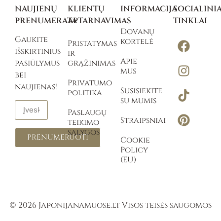
NAUJIENŲ
KLIENTŲ
INFORMACIJA
SOCIALINIA
PRENUMERATA
APTARNAVIMAS
TINKLAI
Dovanų
Gaukite
kortelė
Pristatymas
išskirtinius
ir
Apie
pasiūlymus
grąžinimas
mus
bei
Privatumo
naujienas!
Susisiekite
politika
su mumis
Paslaugų
Straipsniai
teikimo
sąlygos
PRENUMERUOTI
Cookie
Policy
(EU)
© 2026 Japonijanamuose.lt Visos teisės saugomos