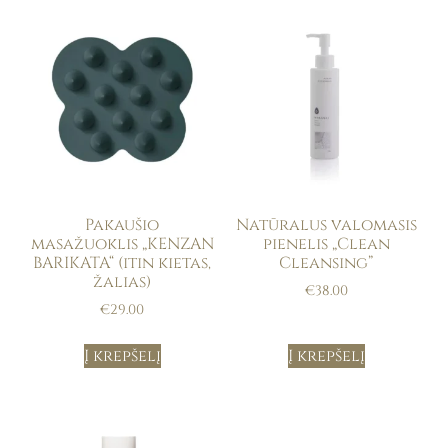
Pakaušio
Natūralus valomasis
masažuoklis „KENZAN
pienelis „Clean
BARIKATA“ (itin kietas,
Cleansing”
žalias)
€
38.00
€
29.00
Į krepšelį
Į krepšelį