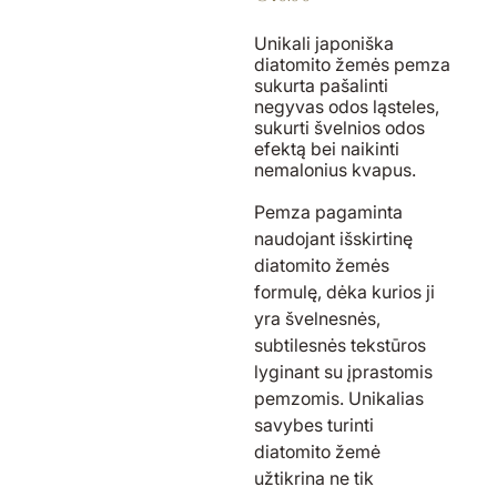
Unikali japoniška
diatomito žemės pemza
sukurta pašalinti
negyvas odos ląsteles,
sukurti švelnios odos
efektą bei naikinti
nemalonius kvapus.
Pemza pagaminta
naudojant išskirtinę
diatomito žemės
formulę, dėka kurios ji
yra švelnesnės,
subtilesnės tekstūros
lyginant su įprastomis
pemzomis. U
nikal
ias
savyb
e
s
turinti
diatomito žemė
užtikrina ne tik