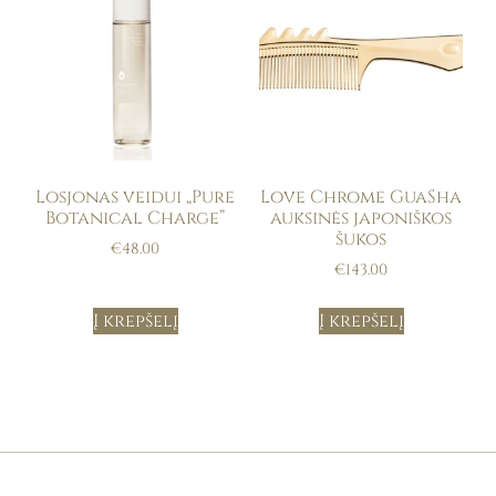
Losjonas veidui „Pure
Love Chrome GuaSha
Botanical Charge”
auksinės japoniškos
šukos
€
48.00
€
143.00
Į krepšelį
Į krepšelį