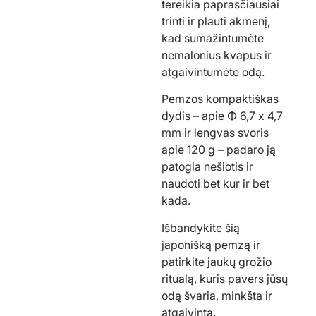
tereikia
p
aprasčiausiai
trin
ti
ir plau
ti
akmenį,
kad sumažintumėte
nemalonius kvapus ir
atgaivintumėte odą.
Pemzos
kompaktiškas
dydis – apie Φ 6,7 x 4,7
mm ir lengvas svoris
apie 120 g – padaro j
ą
patogi
a
nešiotis ir
naudoti bet kur ir bet
kada.
Išbandykite
šią
japonišką pemzą
ir
patirkite jaukų grožio
ritualą, kuris
pavers
jūsų
odą švari
a
, minkšt
a
ir
atgaivint
a.