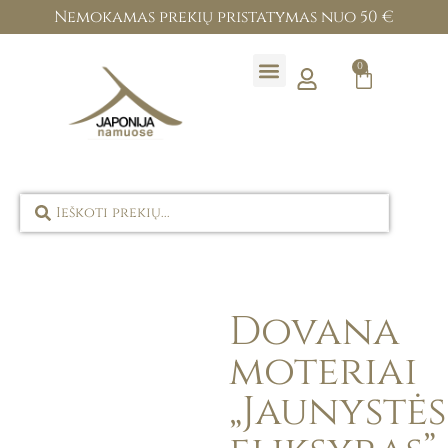
Nemokamas prekių pristatymas nuo 50 €
0
Prekių ženklai
Dovana
moteriai
„Jaunystės