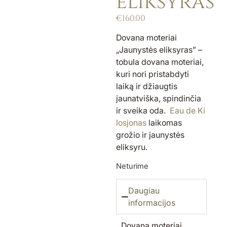
eliksyras”
€
160.00
Dovana moteriai
„Jaunystės eliksyras” –
tobula dovana moteriai,
kuri nori pristabdyti
laiką ir džiaugtis
jaunatviška, spindinčia
ir sveika oda.
Eau de Ki
losjonas
laikomas
grožio ir jaunystės
eliksyru.
Neturime
Daugiau
informacijos
Dovana moteriai