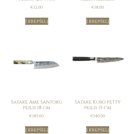
€
12.00
€
18.00
Į krepšelį
Į krepšelį
Satake Ame Santoku
Satake Kuro petty
peilis 18 cm
peilis 15 cm
€
185.00
€
140.00
Į krepšelį
Į krepšelį