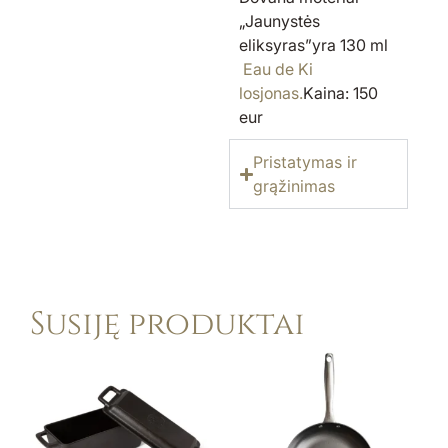
„Jaunystės
eliksyras”yra 130 ml
Eau de Ki
losjonas.
Kaina: 150
eur
Pristatymas ir
grąžinimas
Susiję produktai