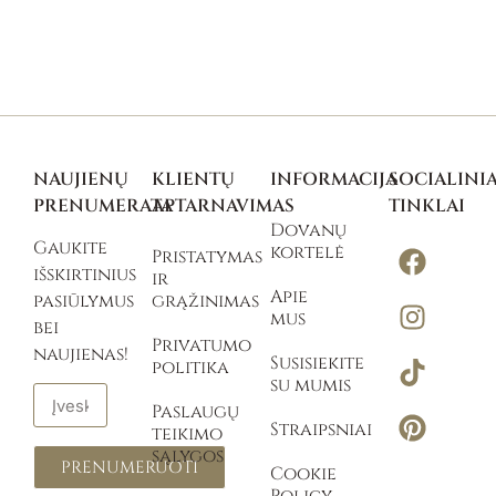
NAUJIENŲ
KLIENTŲ
INFORMACIJA
SOCIALINIA
PRENUMERATA
APTARNAVIMAS
TINKLAI
Dovanų
Gaukite
kortelė
Pristatymas
išskirtinius
ir
Apie
pasiūlymus
grąžinimas
mus
bei
Privatumo
naujienas!
Susisiekite
politika
su mumis
Paslaugų
Straipsniai
teikimo
sąlygos
PRENUMERUOTI
Cookie
Policy