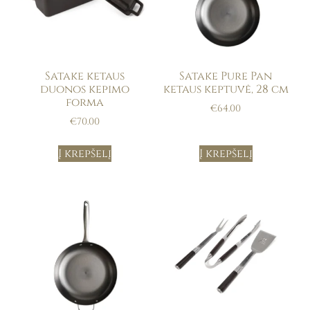
Satake ketaus
Satake Pure Pan
duonos kepimo
ketaus keptuvė, 28 cm
forma
€
64.00
€
70.00
Į krepšelį
Į krepšelį