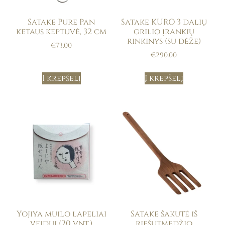
Satake Pure Pan
Satake KURO 3 dalių
ketaus keptuvė, 32 cm
grilio įrankių
rinkinys (su dėže)
€
73.00
€
290.00
Į krepšelį
Į krepšelį
Yojiya muilo lapeliai
Satake šakutė iš
veidui (20 vnt.)
riešutmedžio