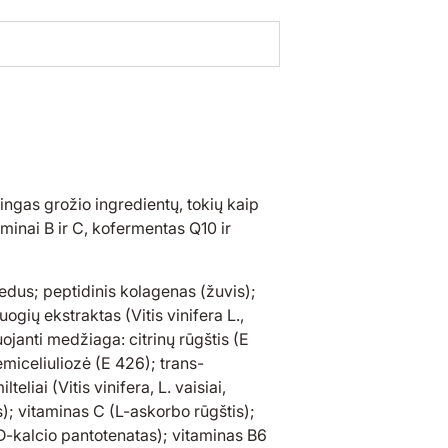
ingas grožio ingredientų, tokių kaip
aminai B ir C, kofermentas Q10 ir
dus; peptidinis kolagenas (žuvis);
uogių ekstraktas (Vitis vinifera L.,
uojanti medžiaga: citrinų rūgštis (E
emiceliuliozė (E 426); trans-
eliai (Vitis vinifera, L. vaisiai,
s); vitaminas C (L-askorbo rūgštis);
D-kalcio pantotenatas); vitaminas B6