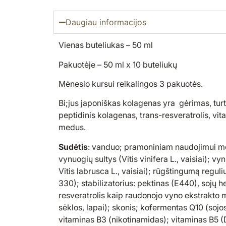
Daugiau informacijos
Vienas buteliukas – 50 ml
Pakuotėje – 50 ml x 10 buteliukų
Mėnesio kursui reikalingos 3 pakuotės.
Bi;jus japoniškas kolagenas yra gėrimas, turt
peptidinis kolagenas, trans-resveratrolis, vit
medus.
Sudėtis
: vanduo; pramoniniam naudojimui me
vynuogių sultys (Vitis vinifera L., vaisiai); vyn
Vitis labrusca L., vaisiai); rūgštingumą reguli
330); stabilizatorius: pektinas (E440), sojų h
resveratrolis kaip raudonojo vyno ekstrakto milt
sėklos, lapai); skonis; kofermentas Q10 (sojo
vitaminas B3 (nikotinamidas); vitaminas B5 (