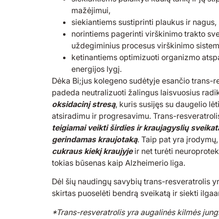
mažėjimui,
siekiantiems sustiprinti plaukus ir nagus,
norintiems pagerinti virškinimo trakto sv
uždegiminius procesus virškinimo sistem
ketinantiems optimizuoti organizmo atspa
energijos lygį.
Dėka Bi;jus kolegeno sudėtyje esančio trans-re
padeda neutralizuoti žalingus laisvuosius radi
oksidacinį stresą
, kuris susijęs su daugelio lėti
atsiradimu ir progresavimu. Trans-resveratroli
teigiamai veikti širdies ir kraujagyslių sveik
gerindamas kraujotaką
. Taip pat yra įrodymų,
cukraus kiekį kraujyje
ir net turėti neuroprot
tokias būsenas kaip Alzheimerio liga.
Dėl šių naudingų savybių trans-resveratrolis y
skirtas puoselėti bendrą sveikatą ir siekti ilg
*Trans-resveratrolis yra augalinės kilmės jungi