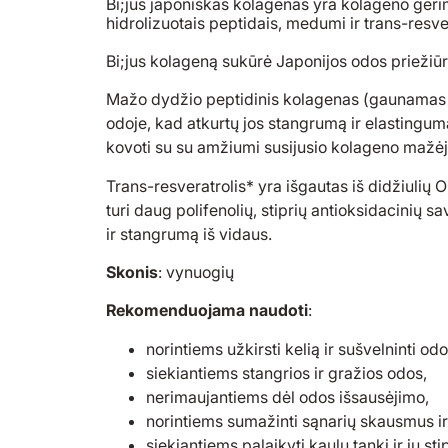
Bi;jus japoniškas kolagenas yra kolageno gėrim
hidrolizuotais peptidais, medumi ir trans-resver
Bi;jus kolageną sukūrė Japonijos odos priežiūro
Mažo dydžio peptidinis kolagenas (gaunamas 
odoje, kad atkurtų jos stangrumą ir elastingum
kovoti su su amžiumi susijusio kolageno mažė
Trans-resveratrolis* yra išgautas iš didžiulių
turi daug polifenolių, stiprių antioksidacinių 
ir stangrumą iš vidaus.
Skonis
: vynuogių
Rekomenduojama naudoti
:
norintiems užkirsti kelią ir sušvelninti o
siekiantiems stangrios ir gražios odos,
nerimaujantiems dėl odos išsausėjimo,
norintiems sumažinti sąnarių skausmus ir 
siekiantiems palaikyti kaulų tankį ir jų st