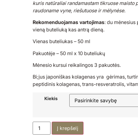
kuris natūraliai randamastam tikruose maisto 
raudoname vyne, riešutuose ir mėlynėse.
Rekomenduojamas vartojimas
: du mėnesius 
vieną buteliuką kas antrą dieną.
Vienas buteliukas – 50 ml
Pakuotėje – 50 ml x 10 buteliukų
Mėnesio kursui reikalingos 3 pakuotės.
Bi;jus japoniškas kolagenas yra gėrimas, turti
peptidinis kolagenas, trans-resveratrolis, vita
Kiekis
Į krepšelį