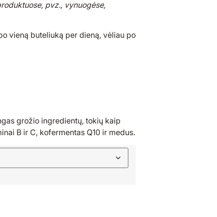
produktuose, pvz., vynuogėse,
po vieną buteliuką per dieną, vėliau po
ngas grožio ingredientų, tokių kaip
minai B ir C, kofermentas Q10 ir medus.