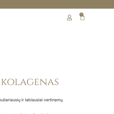
0
s kolagenas
liariausių ir labiausiai vertinamų