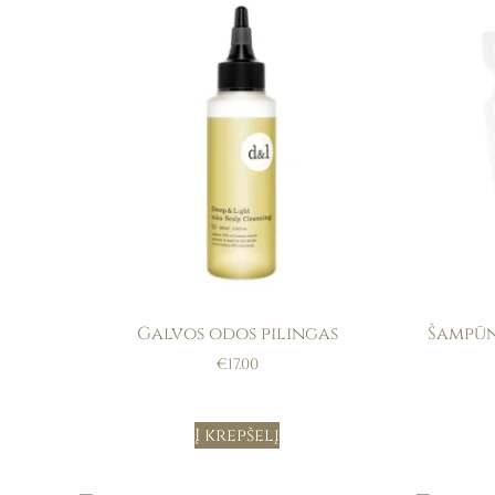
Galvos odos pilingas
Šampūn
€
17.00
Į krepšelį