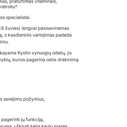
as, praturtintas vitaminais,
atroliu*.
s specialistai.
iš žuvies) lengvai pasisavinamas
ą, o kasdieninis vartojimas padeda
jimu.
 Okayama Kyoho vynuogių odelių, jis
savybių, kurios pagerina odos drėkinimą
dos senėjimo požymius,
pagerinti jų funkciją,
iprumą, užkirsti kelią kaulų masės