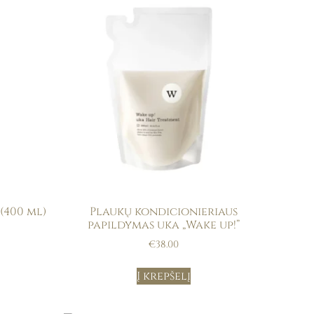
(400 ml)
Plaukų kondicionieriaus
papildymas uka „Wake up!”
€
38.00
Į krepšelį