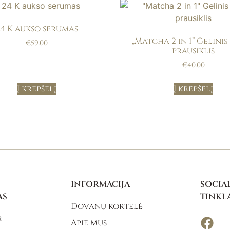
24 K aukso serumas
„Matcha 2 in 1” Gelinis
€
59.00
prausiklis
€
40.00
Į krepšelį
Į krepšelį
INFORMACIJA
SOCIAL
AS
TINKL
Dovanų kortelė
r
Apie mus