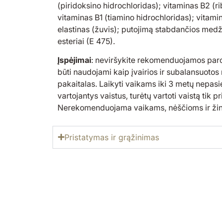
(piridoksino hidrochloridas); vitaminas B2 (rib
vitaminas B1 (tiamino hidrochloridas); vitam
elastinas (žuvis); putojimą stabdančios medži
esteriai (E 475).
Įspėjimai
: neviršykite rekomenduojamos paro
būti naudojami kaip įvairios ir subalansuoto
pakaitalas. Laikyti vaikams iki 3 metų nepas
vartojantys vaistus, turėtų vartoti vaistą tik p
Nerekomenduojama vaikams, nėščioms ir ži
Pristatymas ir grąžinimas