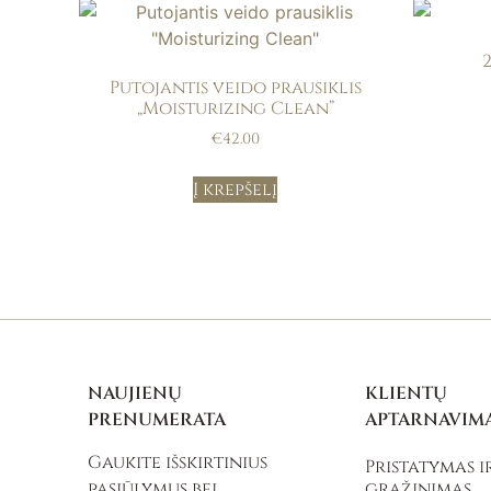
Putojantis veido prausiklis
„Moisturizing Clean”
€
42.00
Į krepšelį
NAUJIENŲ
KLIENTŲ
PRENUMERATA
APTARNAVIM
Gaukite išskirtinius
Pristatymas i
pasiūlymus bei
grąžinimas