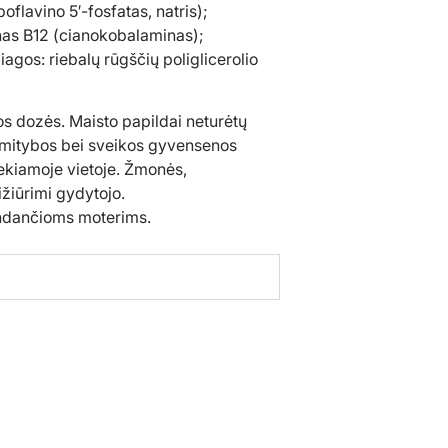
oflavino 5′-fosfatas, natris);
inas B12 (cianokobalaminas);
agos: riebalų rūgščių poliglicerolio
s dozės. Maisto papildai neturėtų
s mitybos bei sveikos gyvensenos
iekiamoje vietoje. Žmonės,
rižiūrimi gydytojo.
ndančioms moterims.