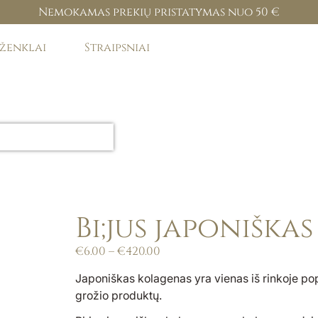
Nemokamas prekių pristatymas nuo 50 €
 ženklai
Straipsniai
Bi;jus japoniška
€
6.00
–
€
420.00
Japoniškas kolagenas yra vienas iš rinkoje popu
grožio produktų.