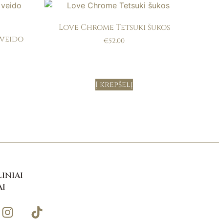
Love Chrome Tetsuki šukos
 veido
€
52.00
Į krepšelį
INIAI
AI