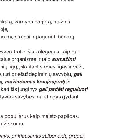
eikatą, žarnyno barjerą, mažinti
oje,
rumą stresui ir pagerinti bendrą
sveratrolio, šis kolegenas taip pat
kalus organizme ir taip
sumažinti
nių ligų, įskaitant širdies ligas ir vėžį,
s turi priešuždegiminių savybių,
gali
atą, mažindamas kraujospūdį ir
 kad šis junginys
gali padėti reguliuoti
ektyvias savybes, naudingas gydant
ra populiarus kaip maisto papildas,
aamžiškumo.
nys, priklausantis stilbenoidų grupei,