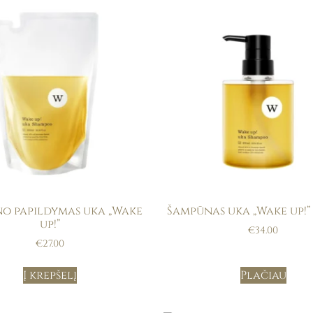
o papildymas uka „Wake
Šampūnas uka „Wake up!” 
up!”
€
34.00
€
27.00
Į krepšelį
Plačiau