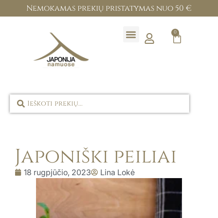
Nemokamas prekių pristatymas nuo 50 €
0
Prekių ženklai
Japoniški peiliai
18 rugpjūčio, 2023
Lina Lokė